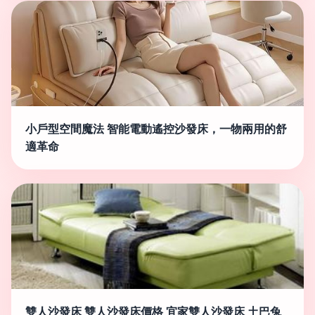
小戶型空間魔法 智能電動遙控沙發床，一物兩用的舒
適革命
雙人沙發床 雙人沙發床價格 宜家雙人沙發床 土巴兔