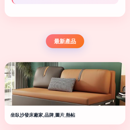
最新產品
坐臥沙發床廠家,品牌,圖片,熱帖