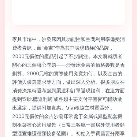
家具市場中，沙發床因其功能性和空間利用率備受消
費者青睞，而“金吉”作為其中表現積極的品牌，
2000元價位的產品引起了不少關注。本文將就讀者
關心的三個核心問題——沙發床金吉的價格參數是否
劃算、2000元檔的實際使用究竟如何、以及金吉的
評價與優選需求等方面，做出深入分析。很多朋友在
消費決策時還考慮到渠道和訂單返現福利，在這方面
提到‘51比購返利網’或各類主要支付平臺皆可輔助做
出選定，提供附加實惠。\n\n根據主材質區分，
2000元價位的金吉沙發床常處于金屬或異型配套機
制框架核心適用場景（日常三客廳一書房外使用者類
型適宜維護種類較多范圍）。初始入手費需要分兩季